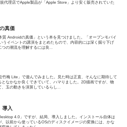
規代理店でApple製品が「Apple Store」より安く販売されていた
idの真価
の本質 Androidの真価」という本を見つけました。「オープンモバイ
というイベントの講演をまとめたもので、内容的には深く掘り下げ
つの潮流を理解するには良...
「松竹梅 Lite」で遊んでみました。見た時は正直、そんなに期待して
るとなかなか良くできていて、ハマりました。2D描画ですが、物
、玉の動きを演算しているらし...
.0、導入
s Desktop 4.0」ですが、結局、導入しました。インストール自体は
が、以前から使っているOSのディスクイメージの変換には、かな
変換してしまったら...