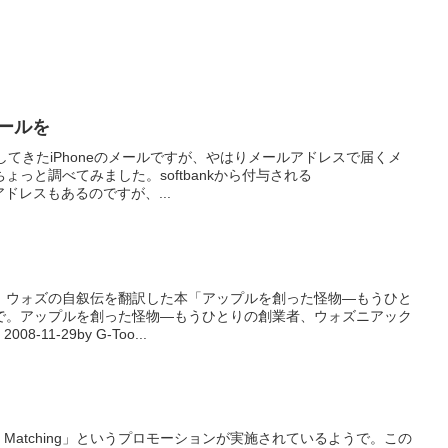
メールを
してきたiPhoneのメールですが、やはりメールアドレスで届くメ
っと調べてみました。softbankから付与される
というアドレスもあるのですが、...
、ウォズの自叙伝を翻訳した本「アップルを創った怪物―もうひと
で。アップルを創った怪物―もうひとりの創業者、ウォズニアック
-11-29by G-Too...
Price Matching」というプロモーションが実施されているようで。この