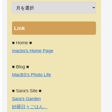
Link
■ Home ■
macbs's Home Page
■ Blog ■
MacBS's Photo Life
■ Sara's Site ■
Sara's Garden
紗羅日々ごはん。