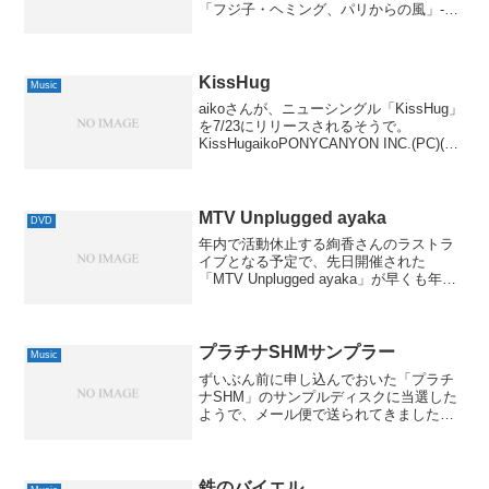
「フジ子・ヘミング、パリからの風」-素
敵なモンマルトルの部屋、そしてパリで
描いた初めての絵本”紙のピアノの物語”-
フジ子・ヘミングビクターエンタテイン
メント200...
KissHug
Music
aikoさんが、ニューシングル「KissHug」
を7/23にリリースされるそうで。
KissHugaikoPONYCANYON INC.(PC)(M)
2008-07-23by G-Toolsこの曲、映画「花
より男子ファイナル」の挿入歌になる...
MTV Unplugged ayaka
DVD
年内で活動休止する絢香さんのラストラ
イブとなる予定で、先日開催された
「MTV Unplugged ayaka」が早くも年明
け早々、DVDとBlu-Rayでリリースされる
そうで。MTV UNPLUGGED AYAKA
Proect-T(WP)...
プラチナSHMサンプラー
Music
ずいぶん前に申し込んでおいた「プラチ
ナSHM」のサンプルディスクに当選した
ようで、メール便で送られてきました。
反射面に通常のアルミ(一部に金のもある
けど)ではなく、プラチナを使ったために
CDの規格から外れてしまったために
「CD」と名乗れなく...
鉄のバイエル