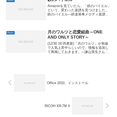
Music
Amazonを見ていたら、「鉄のバイエル」
という、変わった楽譜を見つけました。
鉄のバイエル―鉄道発車メロディ楽譜集
JR東日本編松澤 健ダイヤモンド社 2008-
03-14by G-Toolsタイトルで大体、想像が
付くと思いますが、これ、鉄...
月のワルツと恋愛組曲～ONE
Music
AND ONLY STORY～
(12/30 18:05更新)「月のワルツ」が有線
で人気上昇中らしいので、情報を追加し
て再掲しておきます。---諫山実生さんが
来年、1/26にアルバム「恋愛組曲～ONE
AND ONLY STORY～」を発売されるそ
うで。恋愛組曲~ONE ...
Office 2010、インストール
RICOH XR-7M II