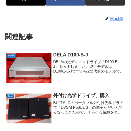
MacBS
関連記事
DELA D100-B-J
Audio
DELAの光ディスクドライブ「D100-B-
J」を入手しました。現行モデルは
D100/2-C-Jですから2世代前のモデルです
ね。変更点はクロックやコンデンサなど
部品レベルくらいで、ドライブ自体は変
わってないですから、まあこれで十分か
なと。そ...
外付け光学ドライブ、購入
Mac
BUFFALOのポータブル外付け光学ドライ
ブ「DVSM-P58U2/B」の調子がだいぶ悪
くなってきたので、そろそろ後継をと思
っていたところ、ちょうどリサイクルシ
ョップで出物を見つけたのでゲットして
きました。奇遇なことに全く同じドライ
ブという...