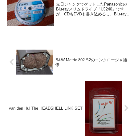
先日ジャンクでゲットしたPanasonicの
Blu-rayスリムドライブ「UJ240」です
が、CDもDVDも書き込めるし、Blu-rayが
読めるのも確認済みなので、ここはバッ
クアップ用にとThat'sのBD-Rを買ってき
ました。ところが、空...
B&W Matrix 802 S2のエンクロージャ補
修
van den Hul The HEADSHELL LINK SET