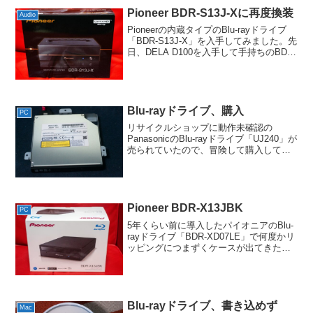
Pioneer BDR-S13J-Xに再度換装
Audio
Pioneerの内蔵タイプのBlu-rayドライブ
「BDR-S13J-X」を入手してみました。先
日、DELA D100を入手して手持ちのBDR-
X13JBKの中身「BDR-213M」と入れ替え
てみて、なかなか好印象だったのでそれ
なら現行で最...
Blu-rayドライブ、購入
PC
リサイクルショップに動作未確認の
PanasonicのBlu-rayドライブ「UJ240」が
売られていたので、冒険して購入してみ
ました。前回、ワンコインでDVDドライ
ブをゲットしましたが、今回もワンコイ
ンです。ただし、ちょっと大きいほうの
コイ...
Pioneer BDR-X13JBK
PC
5年くらい前に導入したパイオニアのBlu-
rayドライブ「BDR-XD07LE」で何度かリ
ッピングにつまずくケースが出てきたの
で、新しいドライブを導入することにし
ました。今回選んだのは「BDR-
X13JBK」です。オーディオ界隈だと
「BDR...
Blu-rayドライブ、書き込めず
Mac