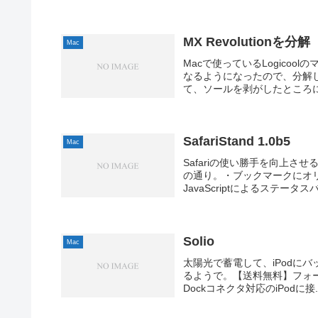
MX Revolutionを分解
Mac
Macで使っているLogicool
なるようになったので、分解
て、ソールを剥がしたところに
SafariStand 1.0b5
Mac
Safariの使い勝手を向上させ
の通り。・ブックマークにオ
JavaScriptによるステータス
Solio
Mac
太陽光で蓄電して、iPodにバ
るようで。【送料無料】フォーカルポ
Dockコネクタ対応のiPodに接..