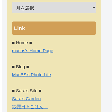
Link
■ Home ■
macbs's Home Page
■ Blog ■
MacBS's Photo Life
■ Sara's Site ■
Sara's Garden
紗羅日々ごはん。