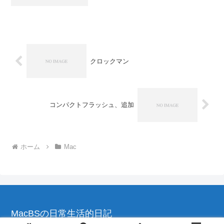
OSの再起動が必要で、うちの環境ではま
た二回再起動していたようです。ただ、
スワップファイルも削除されてたので、
もしかすると...
クロックマン
コンパクトフラッシュ、追加
ホーム
Mac
MacBSの日常生活的日記