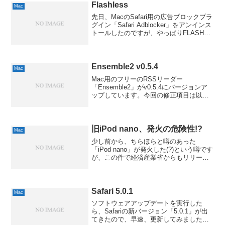
ックが便...
Flashless
Mac
先日、MacのSafari用の広告ブロックプラ
グイン「Safari Adblocker」をアンインス
トールしたのですが、やっぱりFLASH広
告はチカチカして嫌なので、以前教えて
いただいたFLASH抑止プラグイン
「Flashless」を導入し...
Ensemble2 v0.5.4
Mac
Mac用のフリーのRSSリーダー
「Ensemble2」がv0.5.4にバージョンア
ップしています。今回の修正項目は以下
の通りだそうです。改善- スリープ解除後
の挙動を改善- データベースモデル移行の
準備修正- ボックスのドラッグ&ドロップ
が...
旧iPod nano、発火の危険性!?
Mac
少し前から、ちらほらと噂のあった
「iPod nano」が発火した(?)という噂です
が、この件で経済産業省からもリリース
が出ているようで、どうやら事態は、か
なり重いものみたいです。対象となる
iPod nanoの型番は以下の通りとのこと。
MA0...
Safari 5.0.1
Mac
ソフトウェアアップデートを実行した
ら、Safariの新バージョン「5.0.1」が出
てきたので、早速、更新してみました。