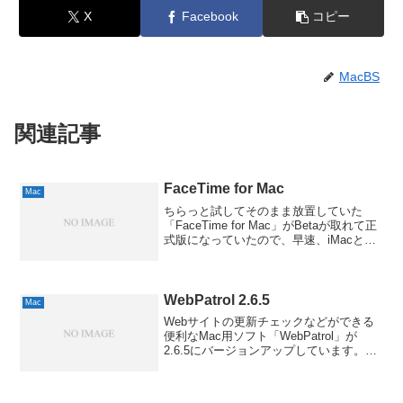
X
Facebook
コピー
MacBS
関連記事
FaceTime for Mac
Mac
ちらっと試してそのまま放置していた
「FaceTime for Mac」がBetaが取れて正
式版になっていたので、早速、iMacと
MacBook Airに入れてみました。
FaceTimeというとiPhone 4に搭載された
わけですが、華々しい...
WebPatrol 2.6.5
Mac
Webサイトの更新チェックなどができる
便利なMac用ソフト「WebPatrol」が
2.6.5にバージョンアップしています。今
回は「更新されたサイトを全て開く」で
の動作の不具合が修正されたみたいで
す。ブログなどはRSSリーダーでのチェ