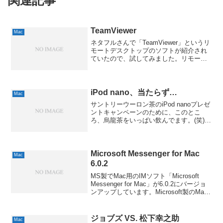
関連記事
TeamViewer
Mac
ネタフルさんで「TeamViewer」というリ
モートデスクトップのソフトが紹介され
ていたので、試してみました。リモート
デスクトップというと、VNCやWindows
のリモートデスクトップあたりが有名で
すが、このソフトの特徴はルータの存在
などを...
iPod nano、当たらず…
Mac
サントリーウーロン茶のiPod nanoプレゼ
ントキャンペーンのために、このとこ
ろ、烏龍茶をいっぱい飲んでます。(笑)こ
れまで、12枚ほどシールを集めて、筋斗
雲レースに2回ほど挑戦しましたが、iPod
nanoはおろか、iTMSカードも当た...
Microsoft Messenger for Mac
Mac
6.0.2
MS製でMac用のIMソフト「Microsoft
Messenger for Mac」が6.0.2にバージョ
ンアップしています。Microsoft製のMac
用ソフトの中では、無料のくせに真っ先
にユニバーサルバイナリにも対応してい
て、何故か力...
ジョブズ VS. 松下幸之助
Mac