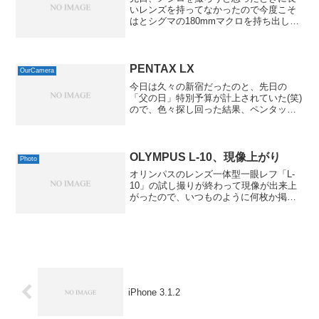
いレンズを持ってなかったので今度こそ
はとシグマの180mmマクロを持ち出して
みました。しかし、レンズがあるからと
いってメジロくんが都合よく撮影に協力
してくれるわけではなく、ちらっと姿は
見かけたものの、結局...
PENTAX LX
OurCamera
今日は久々の新宿だったのと、先日の
「父の日」特別予算が計上されていた(笑)
ので、色々探し回った結果、ペンタック
スの一眼レフ「LX」をゲットしてきまし
た。実画像サイズ640 x 432 ( 37 kB )Exif
情報モデル名NIKON D7...
OLYMPUS L-10、現像上がり
Photo
オリンパスのレンズ一体型一眼レフ「L-
10」の試し撮りが終わって現像が出来上
がったので、いつものように何枚か掲載
してみます。今回は、先日ゲットした期
限切れのフィルムを使いましたが、特に
大きな褪色などは見受けられませんでし
た。まぁ、言われてみ...
iPhone 3.1.2