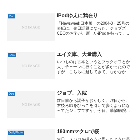
iPodゆえに我在り
Mac
「Newsweek日本版」の2004-8・25号の
表紙に、先日話題になった、ジョブズ
CEOのお姿が。新しいiPodを持って、微
妙に自慢げなのが、良い感じかと。(笑)記
事のほうは、「iPod的21世紀ライフ」と
いうことで、●世界的大ヒットを生...
エイ文庫、大量購入
Book
いつものは古本というとブックオフとか
大手チェーンに行くことが多かったので
すが、こちらに越してきて、なかなか通
な品揃えのローカルなチェーン店を見つ
けたので、週末にかけて2店舗ほど回って
みました。すると、エイ文庫が相場より
ずいぶん安くなってたの...
ジョブ、入院
Dog
数日前から調子がおかしく、昨日から、
右後ろ脚をびっこを引いて歩くようにな
ってたジョブですが、今日、動物病院に
連れて行きました。あまり痛がらなかっ
たんですが、念のためにレントゲンを撮
ってもらうと…なんと、股関節が脱臼し
て、靱帯も断裂してること...
180mmマクロで桜
DailyPhoto
先日、メジロを撮ろうと思ったときに長