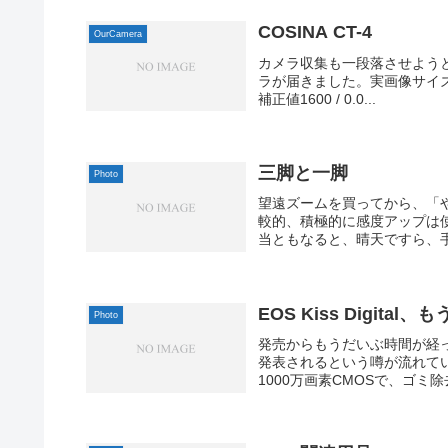
COSINA CT-4
OurCamera
カメラ収集も一段落させよう
ラが届きました。実画像サイズ640 x 
補正値1600 / 0.0...
三脚と一脚
Photo
望遠ズームを買ってから、「
較的、積極的に感度アップは使
当ともなると、晴天ですら、手
EOS Kiss Digita
Photo
発売からもうだいぶ時間が経ってしま
発表されるという噂が流れて
1000万画素CMOSで、ゴミ除