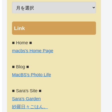
Link
■ Home ■
macbs's Home Page
■ Blog ■
MacBS's Photo Life
■ Sara's Site ■
Sara's Garden
紗羅日々ごはん。