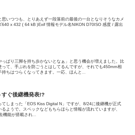
と思いつつも、とりあえず一段落前の最後の一台となりそうなカメ
432 ( 64 kB )Exif 情報モデル名NIKON D70ISO 感度 / 露出
やっぱり三脚を持ち歩かないとなぁ」と思う機会が増えました。比
って、手ぶれを防ごうとはしてるんですが、それでも450mm相
持ちはつらくなってきます。一応、ほんと...
l、もうすぐ後継機発表!?
った「EOS Kiss Digital N」ですが、8/24に後継機が正式
いるようで。スペックなどもちらほらと情報が流れていますが、
去機能が搭載され...