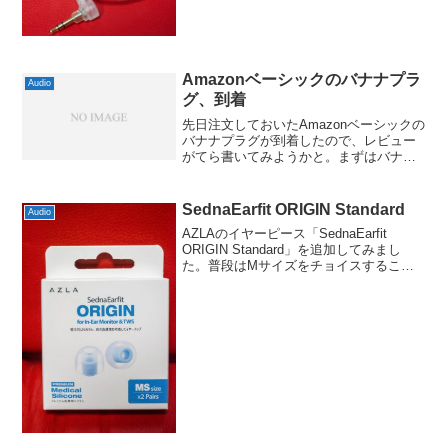
Amazonベーシックのバナナプラ
Audio
グ、到着
先日注文しておいたAmazonベーシックの
バナナプラグが到着したので、レビュー
がてら書いてみようかと。まずはバナナ
プラグが入ったパッケージ箱に直接伝票
が貼ってある状態でビックリしました。
破損などは別になかったですし、化粧箱
SednaEarfit ORIGIN Standard
Audio
というわけでもない...
AZLAのイヤーピース「SednaEarfit
ORIGIN Standard」を追加してみまし
た。普段はMサイズをチョイスすること
が多いのですがSednaEarfitは以前も初期
のものを試してちょっと大きかった記憶
があったのでMSサイズに...