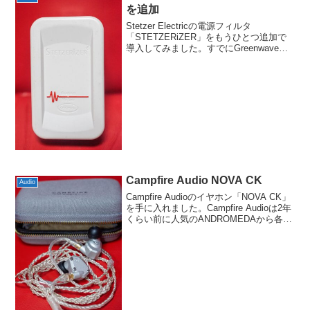
を追加
Stetzer Electricの電源フィルタ
「STETZERiZER」をもうひとつ追加で
導入してみました。すでにGreenwaveを2
つ、STETZERiZERをひとつ使っていま
すが、2Pで気軽に挿せるSTETZERiZER
が便利かなと。...
Campfire Audio NOVA CK
Audio
Campfire Audioのイヤホン「NOVA CK」
を手に入れました。Campfire Audioは2年
くらい前に人気のANDROMEDAから各種
お借りしてレビューさせていただいて以
来、ずっと狙っていたのですがなかなか
機会がありませんで...