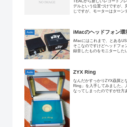
TEACから新しいレコードプレ
デルという位置づけですが、
じですが、モーターはターンテ
iMacのヘッドフォン
Audio
iMacにはこれまで、とあるU
そこなのですけどヘッドフォン
録音したものをモニターしたい
ZYX Ring
Audio
なんだかすっかりZYX贔屓と
Ring」を入手してみました
なってしまったのですが仕方あ