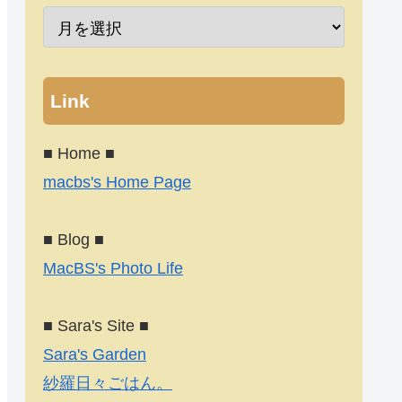
Link
■ Home ■
macbs's Home Page
■ Blog ■
MacBS's Photo Life
■ Sara's Site ■
Sara's Garden
紗羅日々ごはん。