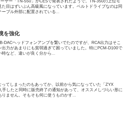
ーヤー「TN-550」がCESで発表されたようで。TN-350の上位モ
見た目はずいぶん高級風になっています。ベルトドライブなのは同
ーブル外部に配置されている...
環境を強化
SB-DACヘッドフォンアンプを繋いでたのですが、RCA出力はそこ
出力があまりにも貧弱過ぎて困っていました。特にPCM-D100で
時など、違いが良く分から...
なってしまったのもあってか、以前から気になっていた「ZYX
。入手したと同時に販売終了の通知があって、オススメしづらい形に
りません。そもそも何に使うものかす...