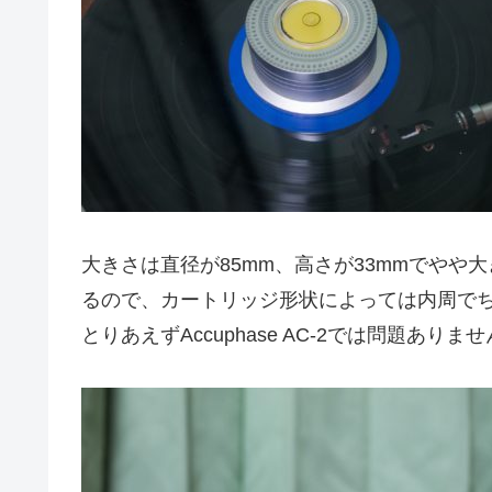
大きさは直径が85mm、高さが33mmでや
るので、カートリッジ形状によっては内周で
とりあえずAccuphase AC-2では問題ありま