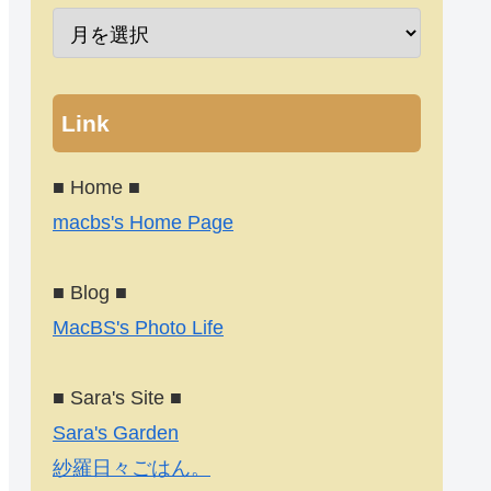
Link
■ Home ■
macbs's Home Page
■ Blog ■
MacBS's Photo Life
■ Sara's Site ■
Sara's Garden
紗羅日々ごはん。