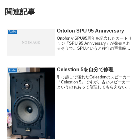
関連記事
Ortofon SPU 95 Anniversary
Audio
OrtofonがSPU95周年を記念したカートリ
ッジ「SPU 95 Anniversary」が発売され
るそうで。SPUというと往年の重量級カ
ートリッジという印象ですが、見かけこ
そ同じものの、今回の記念モデルは最新
技術を惜しげもなく投入してい...
Celestion 5を自分で修理
Audio
引っ越しで壊れたCelestionのスピーカー
「Celestion 5」ですが、古いスピーカー
というのもあって修理してもらえないよ
うなので、ダメ元で自分で修理してみる
ことにしました。ターミナル部分のネジ
を外してみると、一発で故障の原因はわ
か...