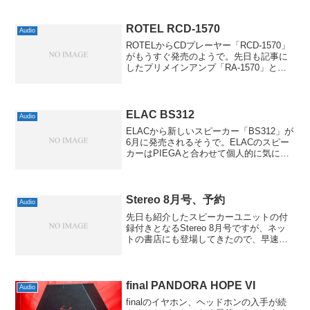
ROTEL RCD-1570
Audio
ROTELからCDプレーヤー「RCD-1570」
がもうすぐ発売のようで。先日も記事に
したプリメインアンプ「RA-1570」とペ
アになるCDプレーヤーですね。RCD-
1570のほうはWolfsonのWM8740を採用し
たもので、SACD対応や...
ELAC BS312
Audio
ELACから新しいスピーカー「BS312」が
6月に発売されるそうで。ELACのスピー
カーはPIEGAと合わせて個人的に気にな
ってるスピーカーなんですよね。今使っ
てるDALIとはずいぶん方向性が違います
けど、だからこそ気になるという感じな
んで...
Stereo 8月号、予約
Audio
先日も紹介したスピーカーユニットの付
録付きとなるStereo 8月号ですが、ネッ
トの書店にも登場してきたので、早速、
予約しておきました。気になるお値段は
2990円だそうで、例年よりはほんの少し
だけ高くなってますが、10cmユニット2
本付きと...
final PANDORA HOPE VI
Audio
finalのイヤホン、ヘッドホンの入手が続