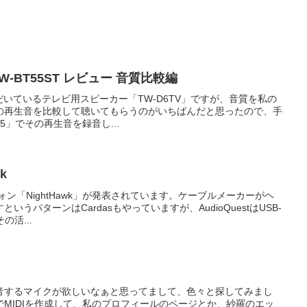
 / TW-BT55ST レビュー 音質比較編
いただいているテレビ用スピーカー「TW-D6TV」ですが、音質を私の
の再生音を比較して聴いてもらうのがいちばんだと思ったので、手
5」でその再生音を録音し...
wk
ドフォン「NightHawk」が発表されています。ケーブルメーカーがヘ
うパターンはCardasもやっていますが、AudioQuestはUSB-
の活...
音するマイクが欲しいなぁと思ってまして、色々と探してみまし
MIDIを作成して、私のプロフィールのページとか、紗羅のエッ