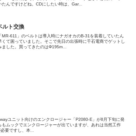
んですけどね。CDにしたい時は、Gar...
ベルト交換
MR-611」のベルトは導入時にナガオカのB-31を装着していたん
早くて困っていました。そこで先日の出張時に千石電商でゲットし
した。買ってきたのはΦ195m...
付録2wayユニット向けのエンクロージャー「P2080-E」が8月下旬に発
誌からもムックでエンクロージャーが出ていますが、あれは当然工作
必要ですし、本...