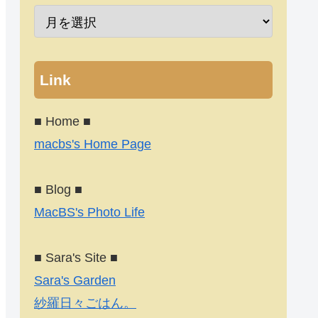
Link
■ Home ■
macbs's Home Page
■ Blog ■
MacBS's Photo Life
■ Sara's Site ■
Sara's Garden
紗羅日々ごはん。