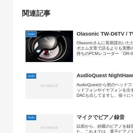
関連記事
Olasonic TW-D6TV
Audio
Olasonicさんに長期貸出
ポエム文章で語るよりも実際
持ちのPCMレコーダー「DR-0
AudioQuest NightHa
Audio
AudioQuestから初のヘッ
ッドフォンやイヤフォンを出すとい
DACも出してますし、徐々にそ
マイクでピアノ録音
Audio
以前から、紗羅のピアノを録
た。これまでは、電子ピアノで