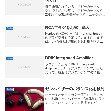
付く!?
毎年発売されている「スピーカーブッ
ク」ですが、今年も「スピーカーブック
2013」が6/3に発売だそうで。ムックの内
容的には今年も同様のようで「音楽ファ
ンのための最新・定番スピーカー100モデ
ル」とサブタイトルが付いていて、ヘッ
RCAプラグをお試し購入
Audio
ドホンブックの...
NordostのRCAケーブル「Enchantress」
のプラグ交換を予定していますが、まず
はハンダ付け練習用のお試し用を購入し
てみました。といっても近所では入手不
可能ですので、通販サイトを色々チェッ
クしていたところ、マルツパーツ館
WebS...
BRIK Integrated Amplifier
Audio
ラステームから「BRIK Integrated
Amplifier」というデジタルアンプが出た
ようで。最近はデジタルアンプの情報を
結構収集してるんですけど、これは台湾
BRIK社の製品みたいですね。ラステーム
自体もアンプを出してますが、今回は...
ゼンハイザーのバランス化を検討
Audio
オーディオテクニカを一度手にしたもの
の、結局、ゼンハイザーの2本体制に戻っ
てしまったヘッドフォン環境ですが、将
来的なことを考えて、リケーブルでバラ
ンス対応を検討してみました。HD598の