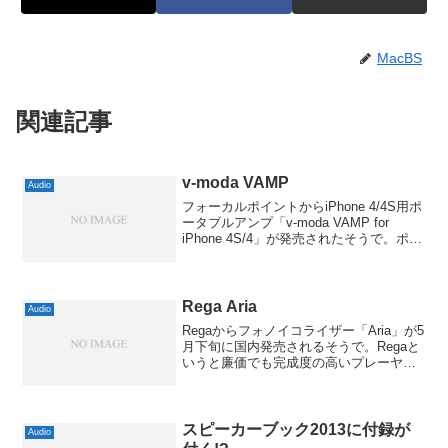
MacBS
関連記事
v-moda VAMP
Audio
フォーカルポイントからiPhone 4/4S用ポ
ータブルアンプ「v-moda VAMP for
iPhone 4S/4」が発売されたそうで。ポー
タブルアンプに詳しい方はすぐに分かる
かと思いますが、私も以前お借りした
「Go-DAP Unit4...
Rega Aria
Audio
Regaからフォノイコライザー「Aria」が5
月下旬に国内発売されるそうで。Regaと
いうと廉価でも完成度の高いプレーヤー
で海外では絶大な人気ですし、国内でも
人気は徐々に高まっているように思いま
す。フォノイコライザーも以前から廉価
なものから...
スピーカーブック2013に付録が
Audio