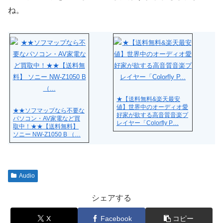
ね。
★【送料無料&楽天最安
値】世界中のオーディオ愛
★★ソフマップなら不要な
好家が欲する高音質音楽プ
パソコン・AV家電など買
レイヤー「Colorfly P…
取中！★★【送料無料】
ソニー NW-Z1050 B （…
Audio
シェアする
X
Facebook
コピー