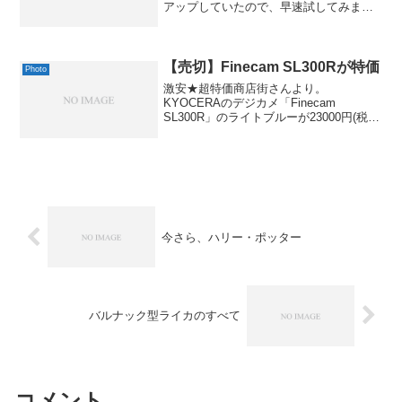
アップしていたので、早速試してみまし
た。マルチコアCPUをサポートしたり、
ノイズリダクション機能が追加されたり
と、着実に進化しているようです。さら
に...
【売切】Finecam SL300Rが特価
Photo
激安★超特価商店街さんより。
KYOCERAのデジカメ「Finecam
SL300R」のライトブルーが23000円(税
込)と、結構お安め。「T＊」のほうだっ
たら、もっとうれしいんですけどね。と
はいえ、SL300Rでも、起動時間も短めだ
し、レン...
今さら、ハリー・ポッター
バルナック型ライカのすべて
コメント