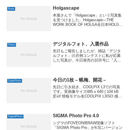
ーより紅茶が似合う感じがしました。店
内にはピアノも...
Holgascape
Book
本屋さんで「Holgascape」という写真集
を見つけました。Holgascape―THE
WORK BOOK OF HOLGA全日本HOLGA
普及委員会 AKIYAMA JIN 池田書店
2007-01by G-Toolsタイトルの通り、...
デジタルフォト、入選作品
Photo
先日もご報告しましたが、雑誌「デジタ
ルフォト」の月例コンテストに私が応募
した写真が、今日発売の10月号に『入
選』で掲載されました。掲載されたのは
下の写真で、タイトルは『提灯行列』で
す。論評も結構、褒めていただいてて、
恐縮してますです。個人的...
今日の1枚 – 蝋梅、開花 –
DailyPhoto
先日に引き続き、COOLPIX L3での写真
です。実画像サイズ485 x 640 ( 104 kB
)Exif 情報モデル名COOLPIX L3ISO 感度
/ 露出補正値50 / -0.3露出時間/絞り1/471
秒 / F 3.9露出補...
SIGMA Photo Pro 4.0
DigitalPhoto
シグマのFOVEON用RAW現像ソフト
「SIGMA Photo Pro」が4.0にバージョン