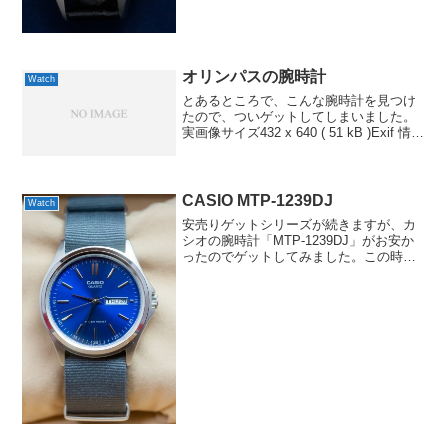
オリンパスの腕時計
Watch
とあるところで、こんな腕時計を見つけ
たので、ついゲットしてしまいました。
実画像サイズ432 x 640 ( 51 kB )Exif 情報
モデル名NIKON D70ISO 感度 / 露出補正
値1000 / 0.0露出時間/絞り1/60 秒 /...
CASIO MTP-1239DJ
Watch
安売りゲットシリーズが続きますが、カ
シオの腕時計「MTP-1239DJ」がお安か
ったのでゲットしてみました。この時
計、元々が激安なんですけど、それ以上
に安くて、おまけにNATOベルトに交換さ
れているので、「これならNATOベルトを
買うにして...