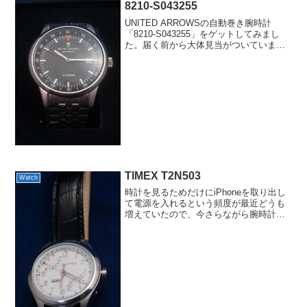
8210-S043255
UNITED ARROWSの自動巻き腕時計
「8210-S043255」をゲットしてみまし
た。届く前から大体見当がついていまし
たが、予想通りシチズンのOEMです。し
かも8210というキャリバーなので、先日
のPaul Smithとは兄弟分という...
TIMEX T2N503
Watch
時計を見るためだけにiPhoneを取り出し
て電源を入れるという頻度が最近どうも
増えていたので、今さらながら腕時計を
してみようという気分になりました。そ
こでゲットしたのが今回のTIMEXの腕時
計「T2N503」です。当初はARMANI
EXC...