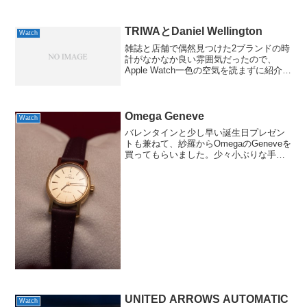
TRIWAとDaniel Wellington
Watch
雑誌と店舗で偶然見つけた2ブランドの時
計がなかなか良い雰囲気だったので、
Apple Watch一色の空気を読まずに紹介し
てみようかと。まずは雑誌で見つけた
TRIWAから。TRIWAはスウェーデンに
2007に創立された比較的新しいブランド
で、...
Omega Geneve
Watch
バレンタインと少し早い誕生日プレゼン
トも兼ねて、紗羅からOmegaのGeneveを
買ってもらいました。少々小ぶりな手巻
き式で、元々付いていたベルトがほとん
ど切れそうだったため交換したら、さら
に細身になってしまいましたが、ジュネ
ーブらしい上品...
UNITED ARROWS AUTOMATIC
Watch