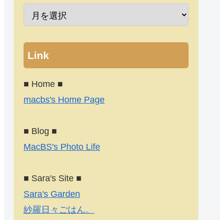
Link
■ Home ■
macbs's Home Page
■ Blog ■
MacBS's Photo Life
■ Sara's Site ■
Sara's Garden
紗羅日々ごはん。