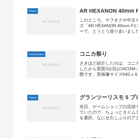
AR HEXANON 40mm F
Photo
このところ、ヤフオクや中古
ズ「AR HEXANON 40m
ーで、とうとう巡り会いました。実
コニカ祭り
OurCamera
さきほど紹介したのは、コニカ
したから実質3台目)のACOM
態です。実画像サイズ640 x 433 (
グランツーリスモ 5 
Game
先日、ゲームショップの店頭で
ていたので、ちょっとタイムアタ
を選択。なにせ久しぶりのアタ