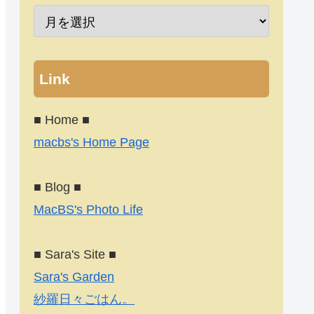
Link
■ Home ■
macbs's Home Page
■ Blog ■
MacBS's Photo Life
■ Sara's Site ■
Sara's Garden
紗羅日々ごはん。