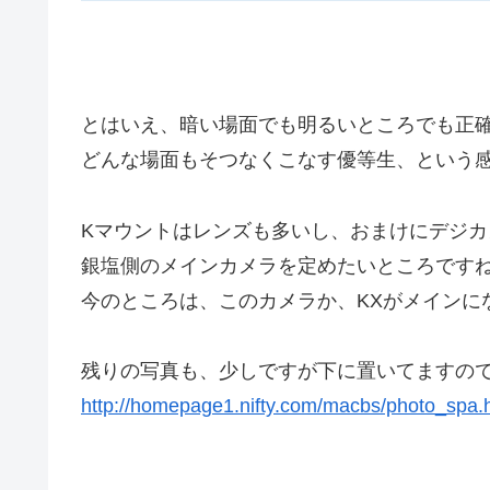
とはいえ、暗い場面でも明るいところでも正
どんな場面もそつなくこなす優等生、という
Kマウントはレンズも多いし、おまけにデジカ
銀塩側のメインカメラを定めたいところです
今のところは、このカメラか、KXがメインに
残りの写真も、少しですが下に置いてますの
http://homepage1.nifty.com/macbs/photo_spa.