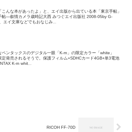
「こんな本があったよ」と、エイ出版から出ている本「東京手帖」
―叙情カメラ歳時記大西 みつぐエイ出版社 2008-05by G-
ば、エイ文庫などでもおなじみ...
ペンタックスのデジタル一眼「K-m」の限定カラー「white」
定発売されるそうで。保護フィルム+SDHCカード4GB+単3電池
 K-m whit...
RICOH FF-70D