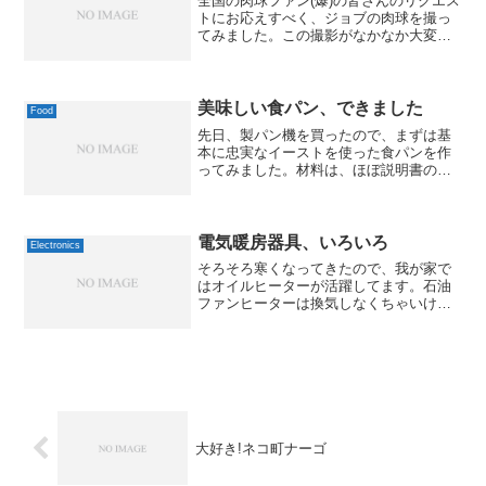
全国の肉球ファン(爆)の皆さんのリクエス
トにお応えすべく、ジョブの肉球を撮っ
てみました。この撮影がなかなか大変で
して…。ジョブは、とっても恐がりなの
で、なかなか思ったように写真を撮らせ
てくれないんですよね。普段も望遠レン
ズを使って、カメラの...
美味しい食パン、できました
Food
先日、製パン機を買ったので、まずは基
本に忠実なイーストを使った食パンを作
ってみました。材料は、ほぼ説明書の分
量通りで、イースト以外は本体の鍋(?)
に、イーストは専用の格納場所に入れま
す。あとは機械が勝手にコネて、熟成し
て、焼いてくれます。通...
電気暖房器具、いろいろ
Electronics
そろそろ寒くなってきたので、我が家で
はオイルヒーターが活躍してます。石油
ファンヒーターは換気しなくちゃいけな
いので、あまり好きじゃないんですよ
ね。ただ、九州から引っ越してきたの
と、家が広くなったこともあって、手持
ちの暖房器具だけでは、冬本番...
大好き!ネコ町ナーゴ