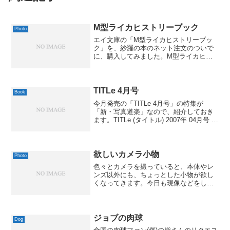
M型ライカヒストリーブック
Photo
エイ文庫の「M型ライカヒストリーブッ
ク」を、紗羅の本のネット注文のついで
に、購入してみました。M型ライカヒス
トリーブック エイ文庫 (020)ライカ通信
編集部 エイ出版社 2003-02by G-Toolsラ
イカ通信とか大型本、ライカ関連の...
TITLe 4月号
Book
今月発売の「TITLe 4月号」の特集が
「新・写真道楽」なので、紹介しておき
ます。TITLe (タイトル) 2007年 04月号 文
藝春秋 2007-02-26by G-Toolsほぼ丸ごと
一冊、写真について取り上げてあるとい
うのは、一般誌...
欲しいカメラ小物
Photo
色々とカメラを撮っていると、本体やレ
ンズ以外にも、ちょっとした小物が欲し
くなってきます。今日も現像などをして
いて、「そうだ、あれも欲しいなぁ」と
いうのがいくつか出てきたので、メモが
てら、エントリーさせてもらっておきま
す。まずは、52mmから...
ジョブの肉球
Dog