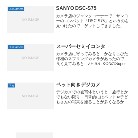
432 ( 48 kB )Exif 情報...
SANYO DSC-S75
OurCamera
カメラ店のジャンクコーナーで、サンヨ
ーのコンパクト「DSC-S75」というのを
見つけたので、ゲットしてきました。
SANYO DSC-S75 posted by (C)MacBS私
の記憶にはない感じの型番だったのです
が、それもそのはずで、どう...
スーパーセミイコンタ
OurCamera
カメラ店に寄ってみると、かなり古びた
様相のスプリングカメラがあったので、
良く見てみると、ZEISS IKONのSuper
Ikontaでした。あまりに外観が痛んでる
ため、格安だったので、紗羅に相談して
購入と相成りました。実画像サイズ432
...
ペット向きデジカメ
Dog
デジカメでの被写体というと、旅行とか
でもない限り、日常的にはペットや子ど
もさんの写真を撮ることが多くなるか
と。そんな中で、ペットを撮るのに向い
ているデジカメをピックアップして紹介
してみようかと。子どもさんもそうです
が、一番大変なのは、「生き...