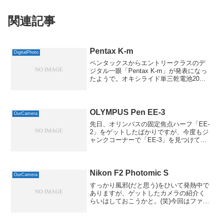
関連記事
Pentax K-m
DigitalPhoto
ペンタックスからエントリークラスのデ
ジタル一眼「Pentax K-m」が発表になっ
たようで。オキシライド単三乾電池20本
+SDカード2GB+液晶保護フィルム付き！
★☆PENTAX K-m レンズキット ＋大
容量特典付き《10月下旬登場》10...
OLYMPUS Pen EE-3
OurCamera
先日、オリンパスの固定焦点ハーフ「EE-
2」をゲットしたばかりですが、今度もジ
ャンクコーナーで「EE-3」を見つけてし
まいました。実画像サイズ640 x 432 ( 43
kB )Exif 情報モデル名NIKON D70ISO 感
度 / 露...
Nikon F2 Photomic S
OurCamera
すっかり風邪(だと思う)をひいて発熱中で
ありますが、ゲットしたカメラの紹介く
らいはしておこうかと。(笑)今回はファイ
ンダーが壊れたニコンの一眼レフ「F2 フ
ォトミックS」です。実画像サイズ640 x