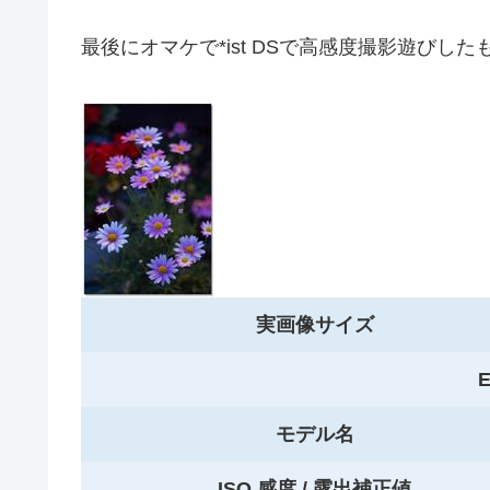
最後にオマケで*ist DSで高感度撮影遊びした
実画像サイズ
E
モデル名
ISO 感度 / 露出補正値