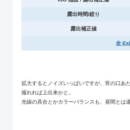
露出時間/絞り
露出補正値
全 E
拡大するとノイズいっぱいですが、宵の口あ
撮れれば上出来かと。
光線の具合とかカラーバランスも、昼間とは