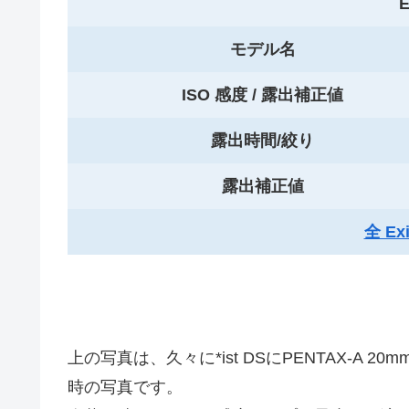
E
モデル名
ISO 感度 / 露出補正値
露出時間/絞り
露出補正値
全 E
上の写真は、久々に*ist DSにPENTAX-A 2
時の写真です。