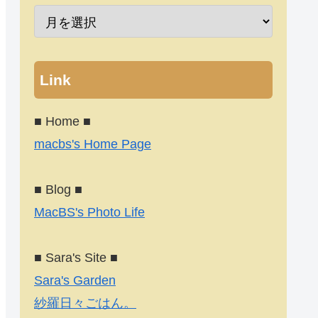
Link
■ Home ■
macbs's Home Page
■ Blog ■
MacBS's Photo Life
■ Sara's Site ■
Sara's Garden
紗羅日々ごはん。