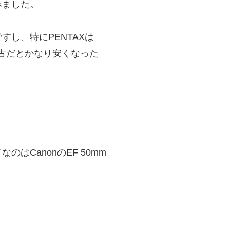
みました。
し、特にPENTAXは
古だとかなり安くなった
はCanonのEF 50mm