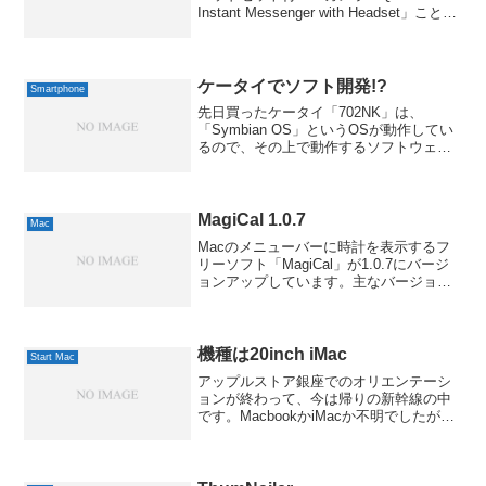
Instant Messenger with Headset」こと、
「QV-60HS」を購入してみました。
LOGICOOL QV-60HS Qcam Ins...
ケータイでソフト開発!?
Smartphone
先日買ったケータイ「702NK」は、
「Symbian OS」というOSが動作してい
るので、その上で動作するソフトウェア
を自分で開発することも可能なんです。
実際にそうしたソフトも色々と公開され
ているわけですが、色々と制限事項があ
ったり、海外の...
MagiCal 1.0.7
Mac
Macのメニューバーに時計を表示するフ
リーソフト「MagiCal」が1.0.7にバージ
ョンアップしています。主なバージョン
アップ項目は下のような感じのようで
す。・カレンダーの年月のクリックで直
接、希望年月に移動・AM/PM表示に対
応・ツール...
機種は20inch iMac
Start Mac
アップルストア銀座でのオリエンテーシ
ョンが終わって、今は帰りの新幹線の中
です。MacbookかiMacか不明でしたが、
結果はiMac、それも20インチだそうで
す。自宅に配送されるのは、来週くらい
とのこと。あと、AirMac Expressと...