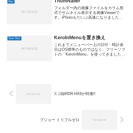
ThumNailer
Mac
フォルダー内の画像ファイルをカラム形
式でサムネイル表示する画像Viewerで
す。iPhotoもだいぶ高速になりました
が、ライブラリに登録しないで閲覧した
い時も結構あります。フリーソフトなの
と、Mac OS Xだけでなく、Mac OS9や
Wi...
KeroInMenuを置き換え
Start Mac
これまでメニューバー上の日付・時計表
示はOS標準のものではなく、フリーソフ
トの「KeroInMenu」を使ってきました。
ただ、このソフト、まだユニバーサルバ
イナリ対応しておらず、そこがちょっと
もったいないんですよねぇ。機能的に
は、iTune...
スゴ録RDR-HX8が特価!!
プジョー トリプルゼロ