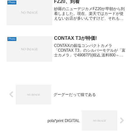
いざスキャンしようとなると、うちの環
FZ20、到着
Photo
境ではかな...
紗羅のニューデジカメFZ20が早朝から到
着しました。現在、楽天ではカードが使
えないお店が多いんですけど、それもあ
って、今回は代引きを利用しました。佐
川さんだったので、e-コレクトが使える
かなぁ？と思ったんですが、端末をお持
ちでなかったようで...
CONTAX T3が特価!
Photo
CONTAXの銀塩コンパクトカメラ
「CONTAX T3」のシルバーモデルが「富
士カメラ」で49087円(税込,送料800～
1750円)と特価になってます。コンタック
スT3 シルバー【半額セール0921】--カメ
ラ総合保険3年間付世の中はすっ...
グーグーだって猫である
pola*print DIGITAL