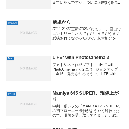
えていたんですが、ついに正解(!?)を見つ
けました。「レオンベルガー」という、
ドイツのワンちゃんです。Leonberger
Heute.Annegret Bangert ...
清里から
Moblog
(7/11 21:32更新)702NKにてメール経由で
エントリーしたのですが、文章がうまく
反映されてなかったので、文章部分を追
加しました。---昨日、清里に着いたの
は、夜7時くらいでした。ペンションは、
思った通りの雰囲気。写真は、窓からの
朝...
LiFE* with PhotoCinema 2
Mac
フォトシネマ作成ソフト「LiFE* with
PhotoCinema」が2にバージョンアップし
て4/15に発売されるそうで。LiFE with
PhotoCinema 2 初回限定版 Macintosh版
デジタルステージ 2005-04-1...
Mamiya 645 SUPER、現像上が
Photo
り
中判一眼レフの「MAMIYA 645 SUPER」
の初ブローニー撮影がようやく終わった
ので、現像を受け取ってきました。結果
としては、非常に露出も良く、思った通
りにキレイに撮れて大満足です。ただ、