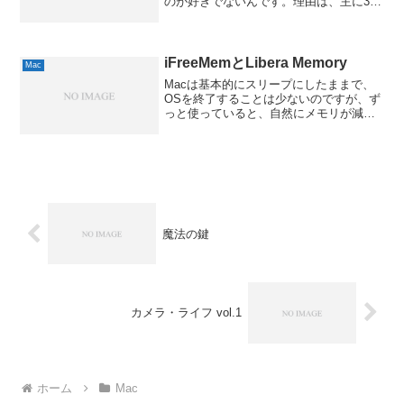
のが好きでないんです。理由は、主に3つ
ほど。1つは、単純に値段が高いってこ
と。だって、道路地図を本で買えば、1県
あたり2000円ちょっとしかしませんから
ね。周辺4県も持...
iFreeMemとLibera Memory
Mac
Macは基本的にスリープにしたままで、
OSを終了することは少ないのですが、ず
っと使っていると、自然にメモリが減っ
てしまいます。ある程度は仕方ないので
すが、Snow Leopardになってからなの
か、それとも何かのプラグインなどの関
係なのかは...
魔法の鍵
カメラ・ライフ vol.1
ホーム
Mac