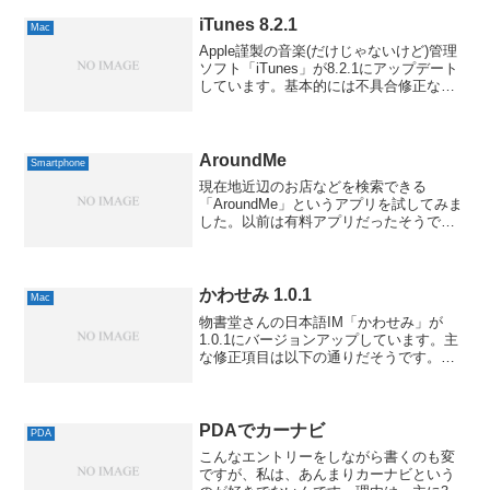
の頃に、こういう木製のパズルで遊んだ
記憶があ...
iTunes 8.2.1
Mac
Apple謹製の音楽(だけじゃないけど)管理
ソフト「iTunes」が8.2.1にアップデート
しています。基本的には不具合修正なの
ですが、どうやらバージョンアップの目
的はPalm Preの「勝手」同期を排除する
ため、というのもあるようです。正...
AroundMe
Smartphone
現在地近辺のお店などを検索できる
「AroundMe」というアプリを試してみま
した。以前は有料アプリだったそうです
が、今は無料になっています。検索結果
にGoogleアドセンスの広告が入るので、
それが収入源になっているのかもしれま
せんね。GPS...
かわせみ 1.0.1
Mac
物書堂さんの日本語IM「かわせみ」が
1.0.1にバージョンアップしています。主
な修正項目は以下の通りだそうです。・
インストーラの不具合修正・体験版でヘ
ルプが起動しない問題を修正・iTunesで
楽曲情報操作が重くなる問題を修正・入
力モードキー...
PDAでカーナビ
PDA
こんなエントリーをしながら書くのも変
ですが、私は、あんまりカーナビという