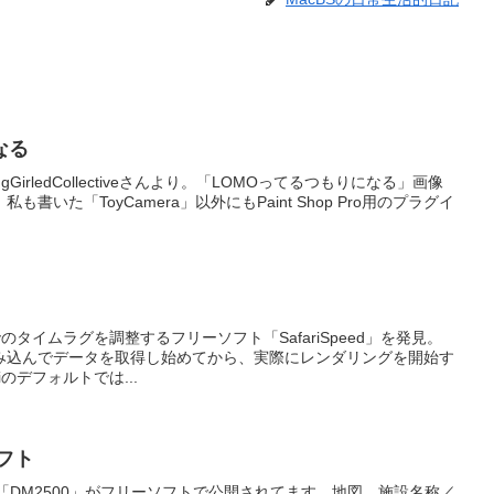
なる
tingGirledCollectiveさんより。「LOMOってるつもりになる」画像
いた「ToyCamera」以外にもPaint Shop Pro用のプラグイ
でのタイムラグを調整するフリーソフト「SafariSpeed」を発見。
読み込んでデータを取得し始めてから、実際にレンダリングを開始す
iのデフォルトでは...
フト
ト「DM2500」がフリーソフトで公開されてます。地図，施設名称／