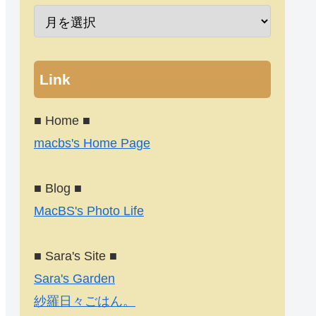
Link
■ Home ■
macbs's Home Page
■ Blog ■
MacBS's Photo Life
■ Sara's Site ■
Sara's Garden
紗羅日々ごはん。