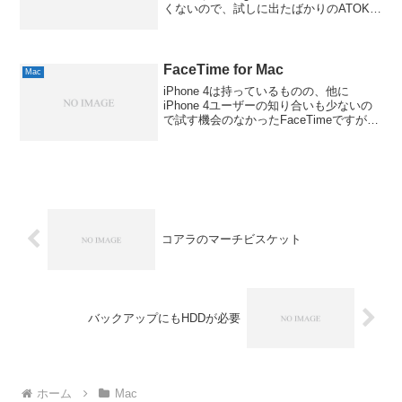
くないので、試しに出たばかりのATOK
2011を入れてみることにしました。そ
う、あくまで「お試し」でして、無償試
用版をインストールしたという次第なん
で...
FaceTime for Mac
Mac
iPhone 4は持っているものの、他に
iPhone 4ユーザーの知り合いも少ないの
で試す機会のなかったFaceTimeですが、
今回MacでFaceTimeできる、その名も
「FaceTime for Mac」のベータ版が公開
されたので、早速...
コアラのマーチビスケット
バックアップにもHDDが必要
ホーム
Mac