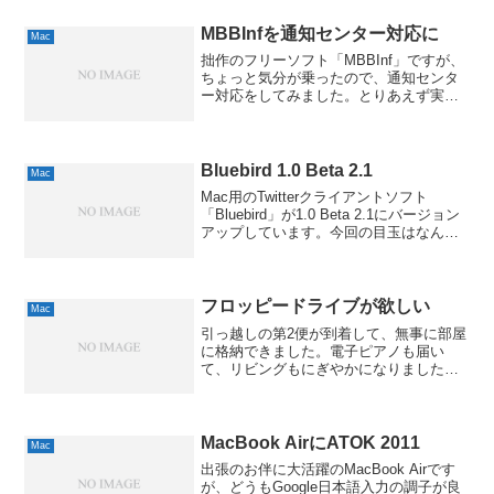
待ったかのようなタイミングで...
MBBInfを通知センター対応に
Mac
拙作のフリーソフト「MBBInf」ですが、
ちょっと気分が乗ったので、通知センタ
ー対応をしてみました。とりあえず実験
のつもりで、まずは通知センターにアプ
リからメッセージを投げるところから調
べましたが、iOSの情報は多いものの、
Macのほうはま...
Bluebird 1.0 Beta 2.1
Mac
Mac用のTwitterクライアントソフト
「Bluebird」が1.0 Beta 2.1にバージョン
アップしています。今回の目玉はなんと
いっても、64bit対応でしょう。愛用して
いるフリーソフトでは、最初の対応か
も。もちろん、従来の32bi...
フロッピードライブが欲しい
Mac
引っ越しの第2便が到着して、無事に部屋
に格納できました。電子ピアノも届い
て、リビングもにぎやかになりました。
電子ピアノはKORGの「CONCERT C-
700」という機種なのですが、当時として
は結構高級なモデルだったので、演奏デ
ータをMID...
MacBook AirにATOK 2011
Mac
出張のお伴に大活躍のMacBook Airです
が、どうもGoogle日本語入力の調子が良