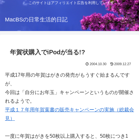
このサイトはアフィリエイト広告を利用しています
MacBSの日常生活的日記
年賀状購入でiPodが当る!?
2004.10.30
2009.12.27
平成17年用の年賀はがきの発売がもうすぐ始まるんです
が、
今回は「自分にお年玉」キャンペーンというものが開催さ
れるようで。
平成１７年用年賀葉書の販売キャンペーンの実施（総裁会
見）
一度に年賀はがきを50枚以上購入すると、50枚につき1