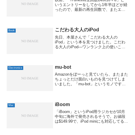
いうエントリーをしてから1年半ほどが経
ったので、最新の再生回数で、またエン
トリーしてみようかと。「日々思いつる
こと」さんで、取り上げられてたので思
いついたんですけどね。(笑)以前はiPod
2...
こだわる大人のiPod
Book
先日、本屋さんで「こだわる大人の
iPod」という本を見つけました。こだわ
る大人のiPod―ワンランク上の使いこな
し&グッズ出雲井 亨日経BP社 2005-03by
G-Tools以前も同タイトルのが出ていたよ
うですが、今回のはiPod sh...
mu-bot
Electronics
Amazonをぼーっと見ていたら、またまた
ちょっとだけ面白いものを見つけてしま
いました。「mu-bot」というモノです。
(※Webサイト、音が鳴ります。注
意。)mubot (ミューボット)セガトイズ
2007-04-21by G-Tools...
iBoom
Mac
「iBoom」というiPod用ラジカセが10月
中旬に海外で発売されるそうで。お値段
は$149.99で、iPod miniにも対応してるよ
うです。本体にはアンプ、スピーカー、
それにFMチューナしかなくて、本体中央