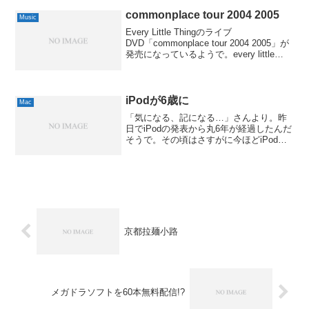
のところにiPodを装着して音...
commonplace tour 2004 2005
Music
Every Little Thingのライブ
DVD「commonplace tour 2004 2005」が
発売になっているようで。every little
thing commonplace tour 2004 2005Every
Lit...
iPodが6歳に
Mac
「気になる、記になる…」さんより。昨
日でiPodの発表から丸6年が経過したんだ
そうで。その頃はさすがに今ほどiPodが
一般に普及するとは思っても見ませんで
した。うちのiPod履歴はこんな感じで
す。2002年8月 ： 初代iPod 5GB入手...
京都拉麺小路
メガドラソフトを60本無料配信!?