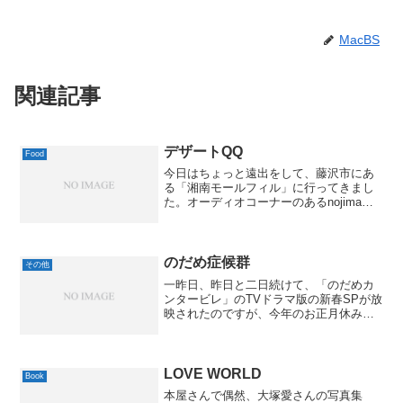
MacBS
関連記事
デザートQQ
Food
今日はちょっと遠出をして、藤沢市にあ
る「湘南モールフィル」に行ってきまし
た。オーディオコーナーのあるnojimaが
入ってたり、スーパーも安いし、比較的
珍しいショップも多くて、なかなか楽し
かったです。で、いつもの休憩は「デザ
ートQQ」というお...
のだめ症候群
その他
一昨日、昨日と二日続けて、「のだめカ
ンタービレ」のTVドラマ版の新春SPが放
映されたのですが、今年のお正月休みは
これが終わると空気が抜けた風船のよう
にしぼんだ気分になった気が。(^^;ドラマ
「のだめカンタービレ」 in ヨーロッパ ミ
ュー...
LOVE WORLD
Book
本屋さんで偶然、大塚愛さんの写真集