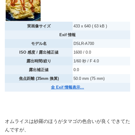
実画像サイズ
433 x 640 ( 63 kB )
Exif 情報
モデル名
DSLR-A700
ISO 感度 / 露出補正値
1600 / 0.0
露出時間/絞り
1/60 秒 / F 4.0
露出補正値
0.0
焦点距離 (35mm 換算)
50.0 mm (75 mm)
全 Exif 情報表示…
オムライスは紗羅のほうがタマゴの色合いが良くできてた
んですが、