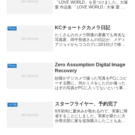
「LOVE WORLD」を見つけました。大塚
愛 作品集 「LOVE WORLD」大塚 愛 シ
ンコーミュージック 2007-09-26by G-
Tools最初は大塚愛さんが写ってる写真
集？と思いましたが、雰...
KCチョートクカメラ日記
Photo
たくさんのカメラ関連の著書でも有名な
写真家、田中長徳さんの日記が、メディ
アジョイからココログに10/1付けで移っ
て、「KCチョートクカメラ日記」として
スタートするようで。偽ライカ同盟に加
盟しているアルフィーの坂崎さんなども
たまに「出演」した...
Zero Assumption Digital Image
Photo
Recovery
紗羅がデジカメで撮った写真をPCにコピ
ーする際に、何かミスをしたのか撮った
はずの写真がPCに入ってないという事態
が発生しました。もちろん、もうメモリ
カードのファイルは削除した後、という
ことでしたが、確か、そういうのを復元
スターフライヤー、予約完了
その他
してくれるツールがあ...
8月初旬に夏休みが取れるので、実家に帰
省することにしました。実家が新たに大
分県北部に家を追加購入したこともあっ
て、今回は大分空港ではなく、新しい北
九州空港へスターフライヤーで帰省して