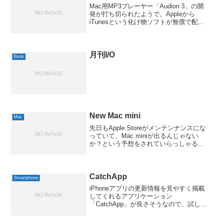
Mac用MP3プレーヤー「Audion 3」の開
発が打ち切られたようで。Appleから
iTunesという化け物ソフトが無償で配布
されてるんだから、厳しいですよねぇ。
やっぱり、純正は強かったということで
しょうか。これに伴って、「Audion ...
月刊I/O
Book
New Mac mini
Mac
先日もApple Storeがメンテンナンスにな
っていて、Mac miniが出るんじゃない
か？という予想をされていらっしゃる方
もいらしたのですが、その時は何も出ま
せんでした。そして、また今日もメンテ
ンナンスで、終わってみると新しいMac
m...
CatchApp
Smartphone
iPhoneアプリの更新情報を見やすく掲載
してくれるアプリケーション
「CatchApp」が良さそうなので、試して
みました。Webサイトで運営されている
CatchAppのアプリ版という位置づけにな