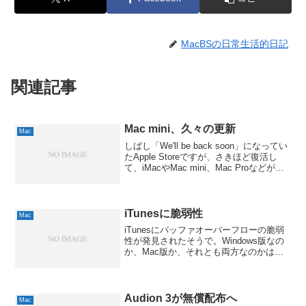
MacBSの日常生活的日記
関連記事
Mac mini、久々の更新
Mac
しばし「We'll be back soon」になってい
たApple Storeですが、さきほど復活し
て、iMacやMac mini、Mac Proなどが登
場したようで。なかでもMac miniは、か
なり久々のアップデートになりますよ
ね。2...
iTunesに脆弱性
Mac
iTunesにバッファオーバーフローの脆弱
性が発見されたそうで。Windows版なの
か、Mac版か、それとも両方なのかは、
記述がないので、ちょっとわかりません
が、細工を施したプレイリストでバッフ
ァオーバーフローが引き起こされて、任
意のコード...
Audion 3が無償配布へ
Mac