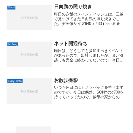
気モデルで、このところ、品切れのお店
が...
日向鶏の照り焼き
Food
昨日の夕飯のメインディッシュは、三越
で見つけてきた日向鶏の照り焼きでし
た。実画像サイズ640 x 433 ( 85 kB )Exif
情報モデル名DSLR-A700ISO 感度 / 露出
補正値1600 / 0.0露出時間/絞り1/30 秒 ...
ネット開通待ち
Moblog
昨日は、どうしても参加すべきイベント
があったので、出社しましたが、まだ引
越しも完全に終わってないので、今日は
お休みです。昨日は初日からハードでし
たしね。で、今日はネット開通の予定な
のですが、NTTさんがなかなかやってき
ません。早く開通させて...
お散歩撮影
DailyPhoto
いつも休日にはカメラバッグを持ち出す
のですが、今日は偶然、SONYのα700を
持っていってたので、叔母の家からの帰
り道にちょっと寄り道しながら、お散歩
撮影してきました。メインは銀塩の
MINOLTA SR-7やヤシカだったのです
が、デジタルは...