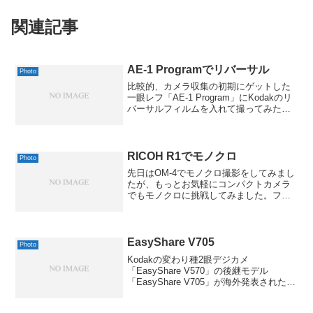
関連記事
AE-1 Programでリバーサル
Photo
比較的、カメラ収集の初期にゲットした
一眼レフ「AE-1 Program」にKodakのリ
バーサルフィルムを入れて撮ってみたも
のが、やっと撮り終えて出来上がってき
ました。時代的にはAFが普及し始める5
年くらい前、あとちょっとモーターワイ
ンド内...
RICOH R1でモノクロ
Photo
先日はOM-4でモノクロ撮影をしてみまし
たが、もっとお気軽にコンパクトカメラ
でもモノクロに挑戦してみました。フィ
ルムはOM-4と同じ、NEOPAN PRESTO
400です。このくらいだと、日中でも夕暮
れ時でも使えますし、あまり粒状感が目
立...
EasyShare V705
Photo
Kodakの変わり種2眼デジカメ
「EasyShare V570」の後継モデル
「EasyShare V705」が海外発表されたよ
うで。V570は広角単焦点レンズを搭載し
て、パノラマ合成ができたりと隠れた人