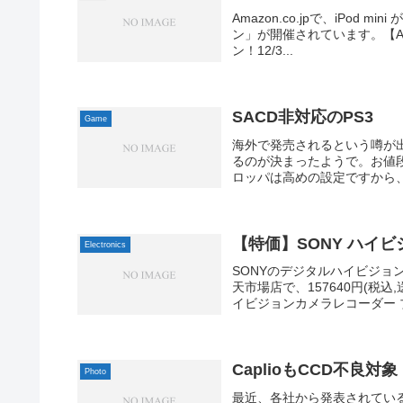
Amazon.co.jpで、iPod 
ン」が開催されています。【Amaz
ン！12/3...
SACD非対応のPS3
Game
海外で発売されるという噂が出てい
るのが決まったようで。お値段
ロッパは高めの設定ですから、
【特価】SONY ハイビジ
Electronics
SONYのデジタルハイビジョン
天市場店で、157640円(税
イビジョンカメラレコーダー ブ
CaplioもCCD不良対象
Photo
最近、各社から発表されている