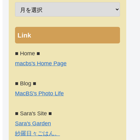
Link
■ Home ■
macbs's Home Page
■ Blog ■
MacBS's Photo Life
■ Sara's Site ■
Sara's Garden
紗羅日々ごはん。