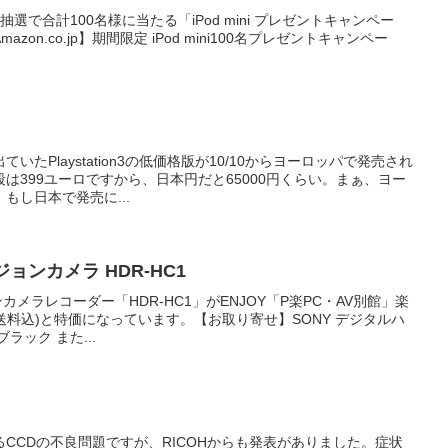
mini が抽選で合計100名様に当たる「iPod mini プレゼントキャンペー
on.co.jp】期間限定 iPod mini100名プレゼントキャンペー
たPlaystation3の低価格版が10/10からヨーロッパで発売され
は399ユーロですから、日本円だと65000円くらい。まぁ、ヨー
もし日本で発売に...
ョンカメラ HDR-HC1
カメラレコーダー「HDR-HC1」がENJOY「P楽PC・AV別館」楽
込,送料込)と特価になっています。【お取り寄せ】SONY デジタルハ
ラック また...
CCDの不良問題ですが、RICOHからも発表がありました。症状