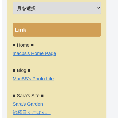
Link
■ Home ■
macbs's Home Page
■ Blog ■
MacBS's Photo Life
■ Sara's Site ■
Sara's Garden
紗羅日々ごはん。