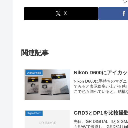
シ
X
関連記事
Nikon D600にアイカ
DigitalPhoto
Nikon D600に手持ちの
てみると表示倍率が上がる感
こで色々調べていると、結構な
GRD3とDP1を比較撮
DigitalPhoto
先日、GR DIGITAL III
もRAWで撮影し、GRD3はLigh