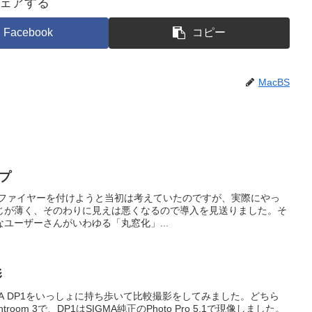
ェアする
Facebook
コピー
MacBS
ップ
マグニファイヤーを付けようと当初は考えていたのですが、実際にやっ
じが薄く、そのわりに見えは悪くなるので導入を見送りました。そ
ユーザーさんがいわゆる「丸窓化」...
影
とSIGMA DP1をいっしょに持ち歩いて比較撮影をしてみました。どちら
troom 3で、DP1はSIGMA純正のPhoto Pro 5.1で現像しました。