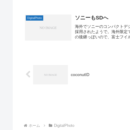
ソニーもSDへ
DigitalPhoto
海外でソニーのコンパクトデ
採用されたようで。海外限定で
の後継っぽいので、富士フイル
coconutID
ホーム
DigitalPhoto