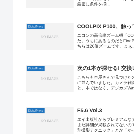
厳密に条件を揃...
COOLPIX P100、
DigitalPhoto
ニコンの高倍率ズーム機「COO
た。うちにあるものだとFineP
ちらは26倍ズームです。まぁ、
次の1本が探せる! 交
DigitalPhoto
こちらも本屋さんで見つけたの
に並んでいました。カメラ雑
と、本ではなく、デジカメWat
F5.6 Vol.3
DigitalPhoto
エイ出版社からプレミアムなデ
まだ詳細が掲載されてないの
別撮影テクニック」とか「かっ