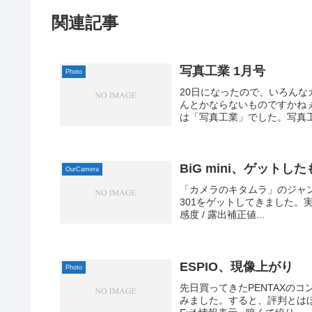
関連記事
写真工業 1月号
Photo
20日になったので、いろん
んとかならないものですかね
は「写真工業」でした。写真工業 
BiG mini、ゲットし
OurCamera
「カメラのキタムラ」のジャンク
301をゲットしてきました。実画像サイ
感度 / 露出補正値...
ESPIO、現像上がり
Photo
先日買ってきたPENTAXの
みました。すると、評判とはほど遠い