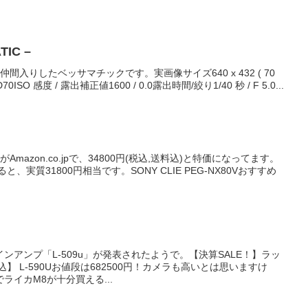
IC –
入りしたベッサマチックです。実画像サイズ640 x 432 ( 70
70ISO 感度 / 露出補正値1600 / 0.0露出時間/絞り1/40 秒 / F 5.0...
V」がAmazon.co.jpで、34800円(税込,送料込)と特価になってます。
、実質31800円相当です。SONY CLIE PEG-NX80Vおすすめ
ンアンプ「L-509u」が発表されたようで。【決算SALE！】ラッ
】 L-590Uお値段は682500円！カメラも高いとは思いますけ
ライカM8が十分買える...