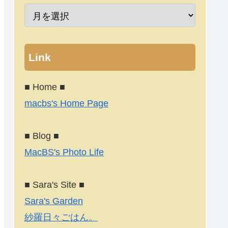
Link
■ Home ■
macbs's Home Page
■ Blog ■
MacBS's Photo Life
■ Sara's Site ■
Sara's Garden
紗羅日々ごはん。