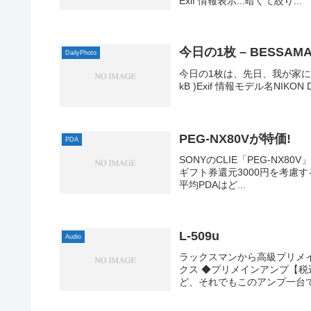
Exif 情報表示...暗くて絞り...
今日の1枚 – BESSAMAT
DailyPhoto
今日の1枚は、先日、我が家に仲間
kB )Exif 情報モデル名NIKON D
PEG-NX80Vが特価!
PDA
SONYのCLIE「PEG-NX80
ギフト券還元3000円を考慮すると
平均PDAはど...
L-509u
Audio
ラックスマンから高級プリメイ
クス ◆プリメインアンプ【税込
ど、それでもこのアンプ一台で