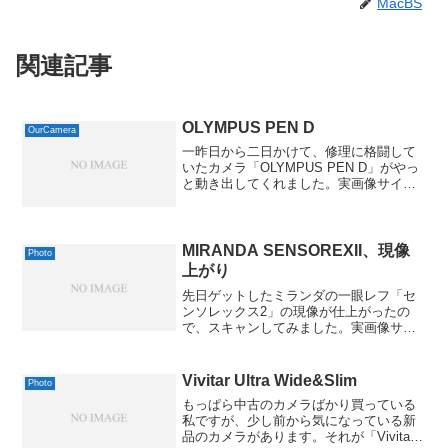
MacBS
関連記事
OLYMPUS PEN D
OurCamera
一昨日から二日かけて、修理に格闘して
いたカメラ「OLYMPUS PEN D」がやっ
と動き出してくれました。実画像サイズ
640 x 432 ( 37 kB )Exif 情報モデル名
NIKON D70ISO 感度 / 露出補正値900 /
0....
MIRANDA SENSOREXII、現像
Photo
上がり
先日ゲットしたミランダの一眼レフ「セ
ンソレックス2」の現像が仕上がったの
で、スキャンしてみました。実画像サイ
ズ640 x 426 ( 74 kB )Exif 情報全 Exif 情
報表示...露出のほうは、本来の電池では
ないこともあってか、一...
Vivitar Ultra Wide&Slim
Photo
もっぱら中古のカメラばかり買っている
私ですが、少し前から気になっている新
品のカメラがあります。それが「Vivitar