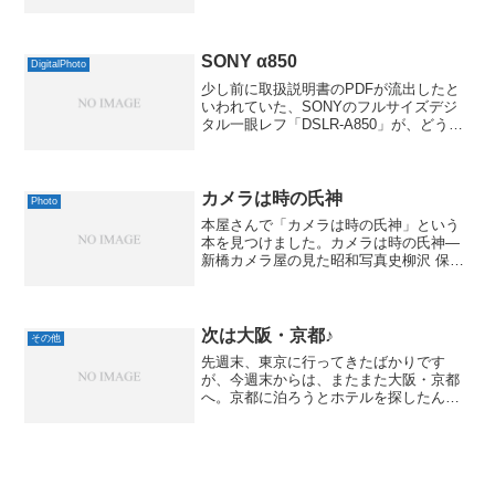
Ultra Wide&Slim」です。Vivitar Ultra
Wide&Slimブラック固定フォーカスでシ
ャッタースピ...
SONY α850
DigitalPhoto
少し前に取扱説明書のPDFが流出したと
いわれていた、SONYのフルサイズデジ
タル一眼レフ「DSLR-A850」が、どうや
ら正式発表になったようです。といって
も、まだ海外だけですが、2000ドルとい
う破格のスタートになるみたいです。か
なり挑戦...
カメラは時の氏神
Photo
本屋さんで「カメラは時の氏神」という
本を見つけました。カメラは時の氏神―
新橋カメラ屋の見た昭和写真史柳沢 保正
光人社 2008-01by G-Toolsこの本、あの
「ウツキカメラ」の店主さんが書かれて
るんです。新橋にあった有名なカメラ店
さ...
次は大阪・京都♪
その他
先週末、東京に行ってきたばかりです
が、今週末からは、またまた大阪・京都
へ。京都に泊ろうとホテルを探したんで
すが、ほぼどこも満杯。空いてるところ
は高すぎて手が出ませんです。ちょうど
桜の季節ですし、人気があるんでしょう
ね。というわけで、宿泊は大...