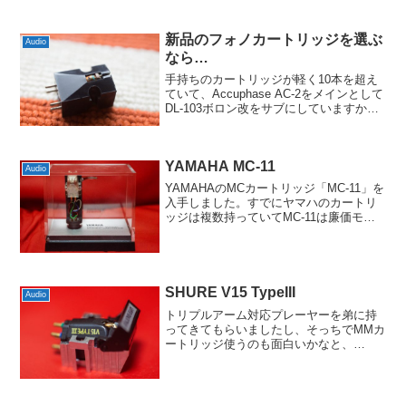
中古の出物次第なのでそう上...
新品のフォノカートリッジを選ぶ
Audio
なら…
手持ちのカートリッジが軽く10本を超え
ていて、Accuphase AC-2をメインとして
DL-103ボロン改をサブにしていますか
ら、これで十分なんですが唯一の心配事
がどちらも針が折れたら入手困難という
点です。そこで、現行品の中から選ぶと
YAMAHA MC-11
した...
Audio
YAMAHAのMCカートリッジ「MC-11」を
入手しました。すでにヤマハのカートリ
ッジは複数持っていてMC-11は廉価モデ
ルですからちょっとどうしようか迷いま
したが、古いものは出会い次第ですし。
ちなみに1982年発売で当時は12,500円
で...
SHURE V15 TypeIII
Audio
トリプルアーム対応プレーヤーを弟に持
ってきてもらいましたし、そっちでMMカ
ートリッジ使うのも面白いかなと、
SHUREの「V15 TypeIII」を手に入れてみ
ました。黄色文字ですから後期型です
し、純正の針は折れていましたが、そこ
は将来的には...