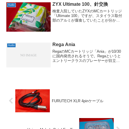
ZYX Ultimate 100、針交換
Audio
検査入院していたZYXのMCカートリッジ
「Ultimate 100」ですが、スタイラス取付
部のアルミが腐食していたことが分か
り、針交換することにしました。MCカー
トリッジですので「針交換」といっても
実質的に新しいものになって戻ってきた
という...
Rega Ania
Audio
RegaのMCカートリッジ「Ania」が10/30
に国内発売されるそうで。Regaというと
エントリークラスのプレーヤーが目立っ
ていますが、このカートリッジはそれな
りに高価なもので、85,000円(税抜)とか。
ただ、Regaは代理店のマージン...
FURUTECH XLR 4pinケーブル