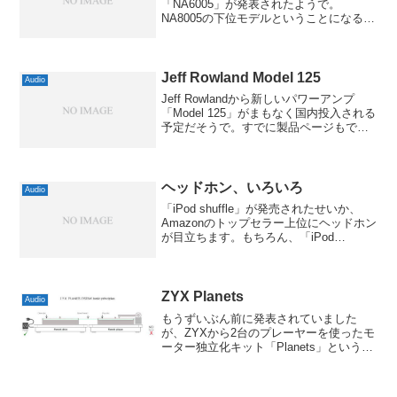
「NA6005」が発表されたようで。
NA8005の下位モデルということになるそ
うですが、大きな違いはUSB-DACが割愛
されているのと、同社のウリでもあった
はずのデジタルアイソレーションシステ
ムも省略...
Jeff Rowland Model 125
Audio
Jeff Rowlandから新しいパワーアンプ
「Model 125」がまもなく国内投入される
予定だそうで。すでに製品ページもでき
ていて、連続実効出力が125W+125W/8Ω
のアンプとのこと。それ以外の詳しい情
報はまだですが、どうやらICE...
ヘッドホン、いろいろ
Audio
「iPod shuffle」が発売されたせいか、
Amazonのトップセラー上位にヘッドホン
が目立ちます。もちろん、「iPod
shuffle」にはヘッドホンが付属してます
けど、デザインや音質にこだわる方が多
いからでしょうね。そんな中で、私が...
ZYX Planets
Audio
もうずいぶん前に発表されていました
が、ZYXから2台のプレーヤーを使ったモ
ーター独立化キット「Planets」というの
が出ています。高級プレーヤーにはモー
ターがプレーヤー本体と独立しているも
のがそこそこありますが、あれを手持ち