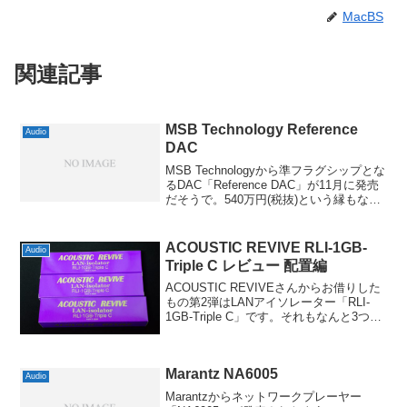
MacBS
関連記事
MSB Technology Reference
Audio
DAC
MSB Technologyから準フラグシップとな
るDAC「Reference DAC」が11月に発売
だそうで。540万円(税抜)という縁もなさ
そうなモデルですが、今後のDACの方向
性を考える上でも面白そうなポイントが
いくつかあったので紹介...
ACOUSTIC REVIVE RLI-1GB-
Audio
Triple C レビュー 配置編
ACOUSTIC REVIVEさんからお借りした
もの第2弾はLANアイソレーター「RLI-
1GB-Triple C」です。それもなんと3つや
って来たわけですが、10時間ほどエージ
ングが必要ということで、まずはともか
くハブの近辺に装着して慣ら...
Marantz NA6005
Audio
Marantzからネットワークプレーヤー