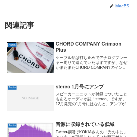
MacBS
関連記事
CHORD COMPANY Crimson
Audio
Plus
ケーブル熱は打ち止めでアナログプレー
ヤー周りで遊んでいたはずですが、なぜ
かまたまたCHORD COMPANYのインタ
ーコネクトケーブル「Crimson Plus」を
ゲットしました。トーレンスのフォノイ
コライザーからのケーブルにちょうど良
stereo 1月号にアンプ
いか...
Audio
スピーカーユニットが付録についたこと
もあるオーディオ誌「stereo」ですが、
12月発売の1月号にはなんと、アンプが付
録で付いてくるんだそうで。それもラッ
クスマンとの共同企画とのことで、LXA-
OT1という型番のデジタルアンプです。
STMi...
音源に収録されている低域
Audio
Twitter界隈でKOKIAさんの「光の中に」
という曲が話題になっていた時期があっ