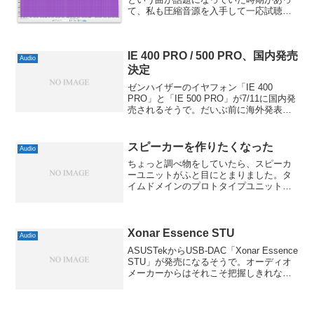
て、私も圧縮音源を入手して一応試聴気
分でヘッドホンで聴いてみたのですが
「これはなにか得体の知れない低域が入
ってるぞ」と感じたので、Audacityで周
IE 400 PRO / 500 PRO、国内発売
波数解...
Audio
決定
ゼンハイザーのイヤフォン「IE 400
PRO」と「IE 500 PRO」が7/11に国内発
売されるそうで。だいぶ前に海外発表さ
れていましたが、なかなか発売されなか
ったんですよね。特に500のほうは海外で
も出てなかったように思いますから、
スピーカーを作りたくなった
Audio
あ...
ちょっと調べ物をしていたら、スピーカ
ーユニットがふと目にとまりました。タ
イムドメインのプロトタイプユニットな
んてあるんですね。自作派にもおすすめ
タイムドメインラボ プロトタイプユニ
ット今もTIMEDOMAIN miniを愛用してい
ますが、こ...
Xonar Essence STU
Audio
ASUSTekからUSB-DAC「Xonar Essence
STU」が発売になるそうで。オーディオ
メーカーからはそれこそ把握しきれない
くらいのUSB-DACが出ていますが、パソ
コン側のブランドから出ているのはかな
りマイナーな部類かと。昔は...