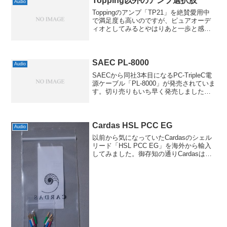
Topping以外のアンプ選択肢
Audio
Toppingのアンプ「TP21」を絶賛愛用中
で満足度も高いのですが、ピュアオーデ
ィオとしてみるとやはりあと一歩と感じ
る部分もあります。そこで、価格的にあ
まり大きく違わない範囲で対抗機になり
そうなものを探してみました。まず見つ
けたのはFir...
SAEC PL-8000
Audio
SAECから同社3本目になるPC-TripleC電
源ケーブル「PL-8000」が発売されていま
す。切り売りもいち早く発売しました
し、PC-TripleCについては非常に力を入
れていますね。今回のはおそらく(SAEC
ブランドとしては)最上位モ...
Cardas HSL PCC EG
Audio
以前から気になっていたCardasのシェル
リード「HSL PCC EG」を海外から輸入
してみました。御存知の通りCardasはア
メリカのメーカーですから、当初はアメ
リカのお店を色々探していたのですが、
どうしても送料がネックです。壁コンセ
ント...