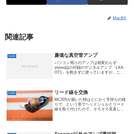
MacBS
関連記事
廉価な真空管アンプ
Audio
パソコン周りのアンプは相変わらず
stereo誌の付録のデジタルアンプ「LXA-
OT1」を飽きずに使っていますが、これ
とはちょっと毛色の違うものにも興味は
あります。そこで、真空管アンプについ
て調べてみることにしました。と言って
も高いものはちょ...
リード線を交換
Audio
MC20Sが届いた時はとにかく手持ちの残
りで…という形でヘッドシェルとリード
線を取り付けたので、そろそろ見直して
みることにしました。といってもヘッド
シェルはトーンアームが対応できる重さ
に制限があるし、MC20S本体が結構重い
ので、ヘッドシェ...