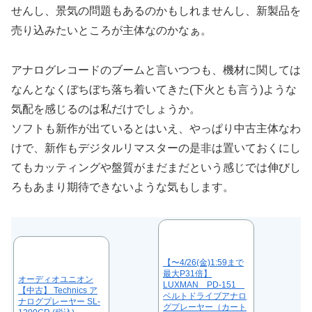
せんし、景気の問題もあるのかもしれませんし、新製品を
売り込みたいところが主体なのかなぁ。
アナログレコードのブームと言いつつも、機材に関しては
なんとなくぼちぼち落ち着いてきた(下火とも言う)ような
気配を感じるのは私だけでしょうか。
ソフトも新作が出ているとはいえ、やっぱり中古主体なわ
けで、新作もデジタルリマスターの是非は置いておくにし
てもカッティングや盤質がまだまだという感じでは伸びし
ろもあまり期待できないような気もします。
【〜4/26(金)1:59まで
最大P31倍】
オーディオユニオン
LUXMAN PD-151
【中古】 Technics ア
ベルトドライブアナロ
ナログプレーヤー SL-
グプレーヤー（カート