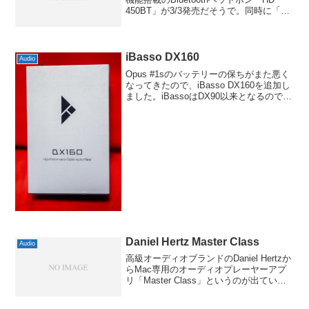
450BT」が3/3発売だそうで。同時に「HD
350BT」も出ていますが、こちらはそれ
のノイズキャンセリング機能なしバージ
ョンという位置づけだと思いますが、...
iBasso DX160
Audio
Opus #1sのバッテリーの保ちがまた悪く
なってきたので、iBasso DX160を追加し
ました。iBassoはDX90以来となるのでだ
いぶ久しぶりです。最初はOpus #1sのバ
ッテリーを再交換することも考えました
が、国内では売っていな...
Daniel Hertz Master Class
Audio
高級オーディオブランドのDaniel Hertzか
らMac専用のオーディオプレーヤーアプ
リ「Master Class」というのが出ている
ようで。ダニエル・ヘルツといえば、か
のMark Levinsonを興したマーク・レビン