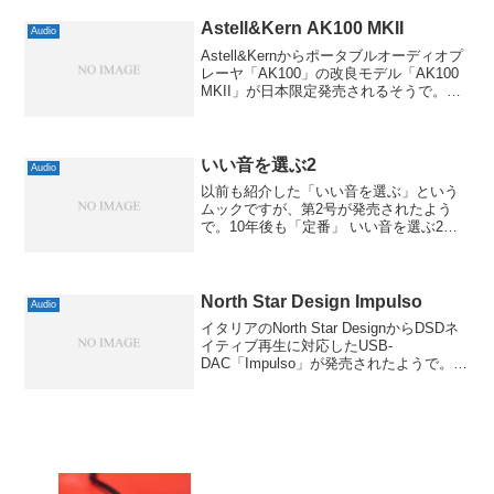
ソン氏が在籍するわ...
Astell&Kern AK100 MKII
Audio
Astell&Kernからポータブルオーディオプ
レーヤ「AK100」の改良モデル「AK100
MKII」が日本限定発売されるそうで。以
前も紹介した改造モデル「AK100 B-
Spec」がありましたが、純正でこれに似
た改良を施してきたようです...
いい音を選ぶ2
Audio
以前も紹介した「いい音を選ぶ」という
ムックですが、第2号が発売されたよう
で。10年後も「定番」 いい音を選ぶ2
(MOOK21)AUDIO BASIC 共同通信社
2007-11-30by G-Tools今回も内容的には
アナログ中心の記事に...
North Star Design Impulso
Audio
イタリアのNorth Star DesignからDSDネ
イティブ再生に対応したUSB-
DAC「Impulso」が発売されたようで。
Essensioというモデルが結構有名な同社
ですが、今回はそれをDSD対応にしたと
いう形みたいです。外観はかな...