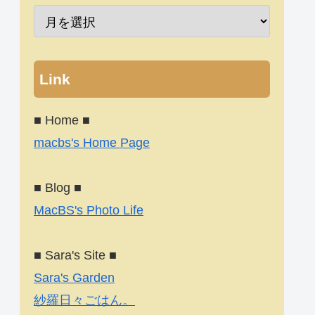
Link
■ Home ■
macbs's Home Page
■ Blog ■
MacBS's Photo Life
■ Sara's Site ■
Sara's Garden
紗羅日々ごはん。