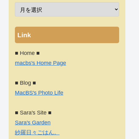
Link
■ Home ■
macbs's Home Page
■ Blog ■
MacBS's Photo Life
■ Sara's Site ■
Sara's Garden
紗羅日々ごはん。