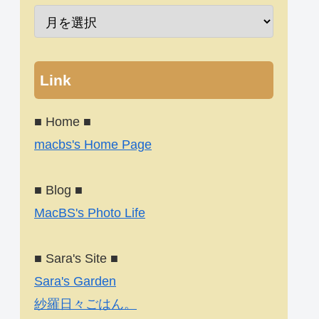
Link
■ Home ■
macbs's Home Page
■ Blog ■
MacBS's Photo Life
■ Sara's Site ■
Sara's Garden
紗羅日々ごはん。