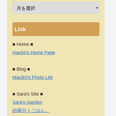
Link
■ Home ■
macbs's Home Page
■ Blog ■
MacBS's Photo Life
■ Sara's Site ■
Sara's Garden
紗羅日々ごはん。