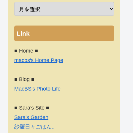
Link
■ Home ■
macbs's Home Page
■ Blog ■
MacBS's Photo Life
■ Sara's Site ■
Sara's Garden
紗羅日々ごはん。