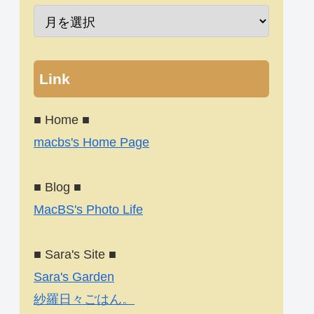
Link
■ Home ■
macbs's Home Page
■ Blog ■
MacBS's Photo Life
■ Sara's Site ■
Sara's Garden
紗羅日々ごはん。