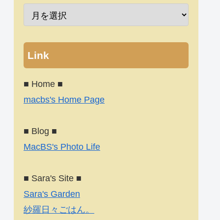
Link
■ Home ■
macbs's Home Page
■ Blog ■
MacBS's Photo Life
■ Sara's Site ■
Sara's Garden
紗羅日々ごはん。