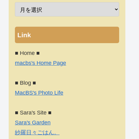
Link
■ Home ■
macbs's Home Page
■ Blog ■
MacBS's Photo Life
■ Sara's Site ■
Sara's Garden
紗羅日々ごはん。