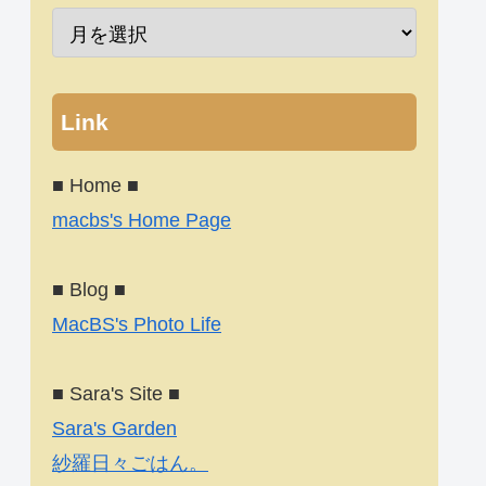
Link
■ Home ■
macbs's Home Page
■ Blog ■
MacBS's Photo Life
■ Sara's Site ■
Sara's Garden
紗羅日々ごはん。