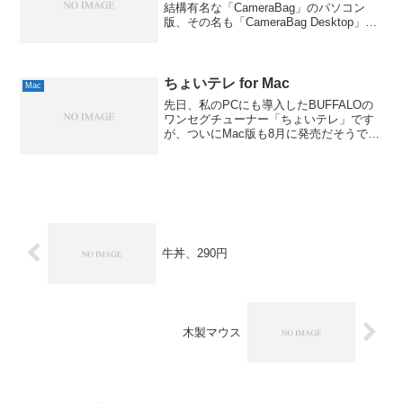
結構有名な「CameraBag」のパソコン
版、その名も「CameraBag Desktop」と
いうソフトを見つけたので、早速試して
みました。ソフト自体は有償で、サイト
から15日間試用できる体験版がダ...
ちょいテレ for Mac
Mac
先日、私のPCにも導入したBUFFALOの
ワンセグチューナー「ちょいテレ」です
が、ついにMac版も8月に発売だそうで。
送料無料/予約受付中 Mac対応ワンセグテ
レビチューナーバッファロー DH-
KONE/U2MA3種類のアンテナと外部アン
テ...
牛丼、290円
木製マウス