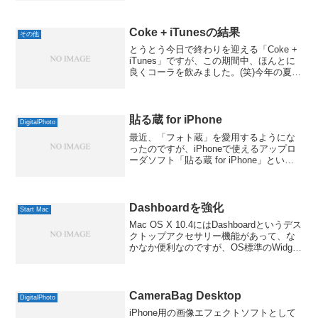
256MBですから、当然といえば当然です
よね。MacBookへの買い換えも...
Coke + iTunesの結果
その他
とうとう今日で終わりを迎える「Coke +
iTunes」ですが、この期間中、ほんとに
良くコーラを飲みました。(笑)今年の夏が
暑かったので、そのせいもあって、たく
さん飲んだというのもあるのかもしれま
せん。そのおかげもあってか、全部でな
んと2...
貼る蔵 for iPhone
DigitalPhoto
最近、「フォト蔵」を愛用するようにな
ったのですが、iPhoneで使えるアップロ
ーダソフト「貼る蔵 for iPhone」という
のが無償公開されているのを見つけまし
た。フォト蔵だけでなく、PicasaやFlickr
にも対応してるのが良いですね...
Dashboardを強化
Start Mac
Mac OS X 10.4にはDashboardというデス
クトップアクセサリー機能があって、な
かなか便利なのですが、OS標準のWidget
だけでは物足りない面も出てくるので、
フリーのもので、強化してみることにし
ました。とりあえず、今のiMa...
CameraBag Desktop
DigitalPhoto
iPhone用の画像エフェクトソフトとして