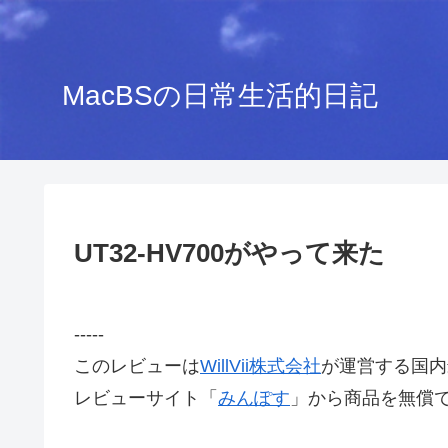
MacBSの日常生活的日記
UT32-HV700がやって来た
-----
このレビューは
WillVii株式会社
が運営する国内
レビューサイト「
みんぽす
」から商品を無償