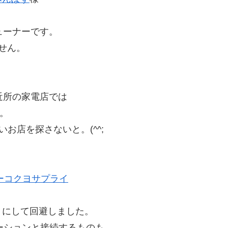
ューナーです。
せん。
近所の家電店では
。
いお店を探さないと。(^^;
ァローコクヨサプライ
うにして回避しました。
テーションと接続するものも