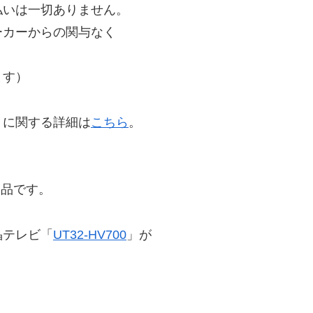
払いは一切ありません。
ーカーからの関与なく
ます）
」に関する詳細は
こちら
。
用品です。
晶テレビ「
UT32-HV700
」が