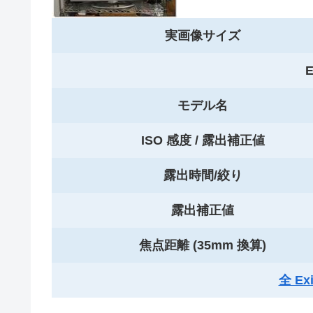
実画像サイズ
E
モデル名
ISO 感度 / 露出補正値
露出時間/絞り
露出補正値
焦点距離 (35mm 換算)
全 E