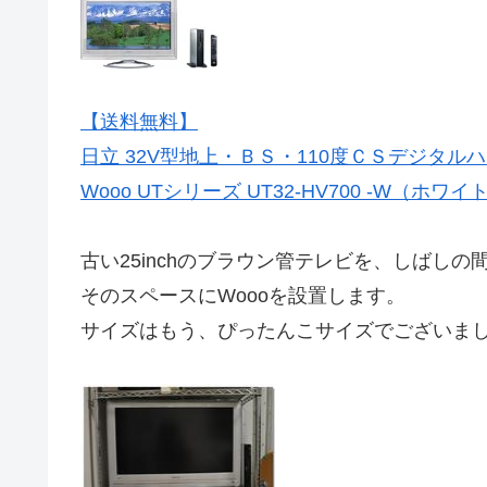
【送料無料】
日立 32V型地上・ＢＳ・110度ＣＳデジタ
Wooo UTシリーズ UT32-HV700 -W（ホワイ
古い25inchのブラウン管テレビを、しばしの
そのスペースにWoooを設置します。
サイズはもう、ぴったんこサイズでございま